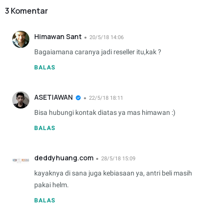
3 Komentar
Himawan Sant
20/5/18 14:06
Bagaiamana caranya jadi reseller itu,kak ?
BALAS
ASETIAWAN
22/5/18 18:11
Bisa hubungi kontak diatas ya mas himawan :)
BALAS
deddyhuang.com
28/5/18 15:09
kayaknya di sana juga kebiasaan ya, antri beli masih
pakai helm.
BALAS