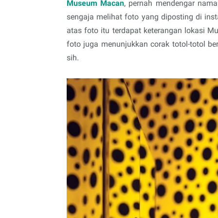
Museum Macan
, pernah mendengar naman
sengaja melihat foto yang diposting di ins
atas foto itu terdapat keterangan lokasi 
foto juga menunjukkan corak totol-totol b
sih.