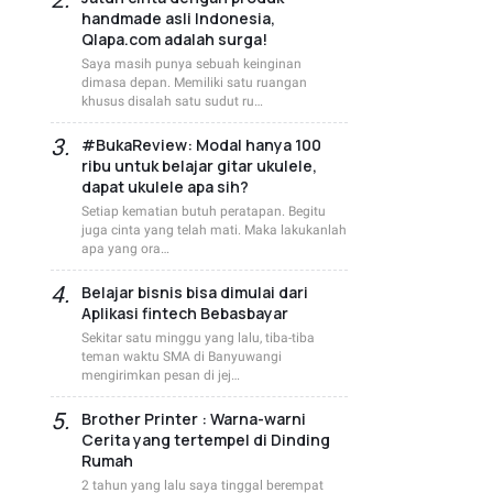
handmade asli Indonesia,
Qlapa.com adalah surga!
Saya masih punya sebuah keinginan
dimasa depan. Memiliki satu ruangan
khusus disalah satu sudut ru…
#BukaReview: Modal hanya 100
ribu untuk belajar gitar ukulele,
dapat ukulele apa sih?
Setiap kematian butuh peratapan. Begitu
juga cinta yang telah mati. Maka lakukanlah
apa yang ora…
Belajar bisnis bisa dimulai dari
Aplikasi fintech Bebasbayar
Sekitar satu minggu yang lalu, tiba-tiba
teman waktu SMA di Banyuwangi
mengirimkan pesan di jej…
Brother Printer : Warna-warni
Cerita yang tertempel di Dinding
Rumah
2 tahun yang lalu saya tinggal berempat