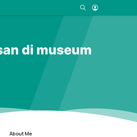
an di museum
About Me